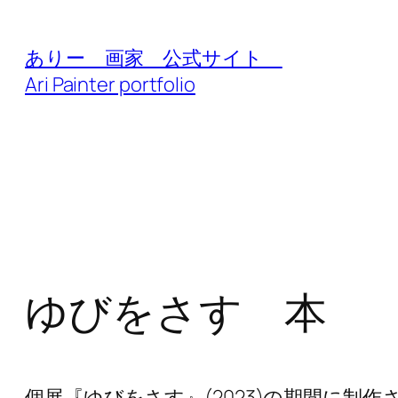
内
容
ありー 画家 公式サイト
を
Ari Painter portfolio
ス
キ
ッ
プ
ゆびをさす 本
個展『ゆびをさす』(2023)の期間に