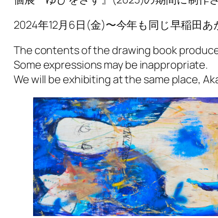
2024年12月6日(金)〜今年も同じ早
The contents of the drawing book produced 
Some expressions may be inappropriate.
We will be exhibiting at the same place, Ak