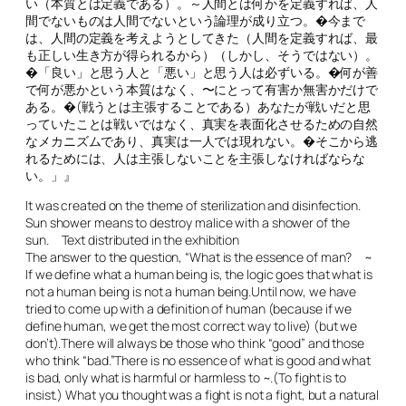
い（本質とは定義である）。～人間とは何かを定義すれば、人
間でないものは人間でないという論理が成り立つ。�今まで
は、人間の定義を考えようとしてきた（人間を定義すれば、最
も正しい生き方が得られるから）（しかし、そうではない）。
�「良い」と思う人と「悪い」と思う人は必ずいる。�何が善
で何が悪かという本質はなく、〜にとって有害か無害かだけで
ある。�(戦うとは主張することである）あなたが戦いだと思
っていたことは戦いではなく、真実を表面化させるための自然
なメカニズムであり、真実は一人では現れない。�そこから逃
れるためには、人は主張しないことを主張しなければならな
い。」』
It was created on the theme of sterilization and disinfection.
Sun shower means to destroy malice with a shower of the
sun. Text distributed in the exhibition
The answer to the question, “What is the essence of man? ~
If we define what a human being is, the logic goes that what is
not a human being is not a human being.Until now, we have
tried to come up with a definition of human (because if we
define human, we get the most correct way to live) (but we
don’t).There will always be those who think “good” and those
who think “bad.”There is no essence of what is good and what
is bad, only what is harmful or harmless to ~.(To fight is to
insist.) What you thought was a fight is not a fight, but a natural