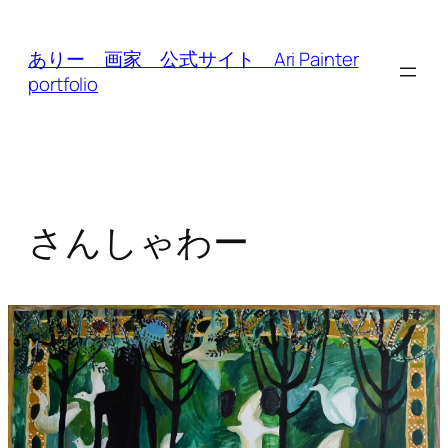
内
容
ありー 画家 公式サイト Ari Painter
を
portfolio
ス
キ
ッ
プ
さんしゃわー