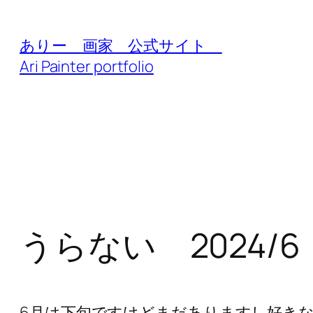
内
容
ありー 画家 公式サイト
を
Ari Painter portfolio
ス
キ
ッ
プ
うらない 2024/6
6月は下旬ですけどまだありますし好き